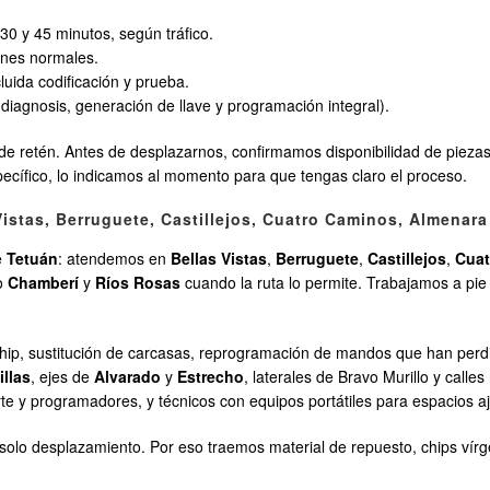
30 y 45 minutos, según tráfico.
ones normales.
uida codificación y prueba.
diagnosis, generación de llave y programación integral).
 retén. Antes de desplazarnos, confirmamos disponibilidad de pieza
pecífico, lo indicamos al momento para que tengas claro el proceso.
Vistas, Berruguete, Castillejos, Cuatro Caminos, Almenar
e
Tetuán
: atendemos en
Bellas Vistas
,
Berruguete
,
Castillejos
,
Cuat
o
Chamberí
y
Ríos Rosas
cuando la ruta lo permite. Trabajamos a pie 
 chip, sustitución de carcasas, reprogramación de mandos que han perdi
llas
, ejes de
Alvarado
y
Estrecho
, laterales de Bravo Murillo y calle
rte y programadores, y técnicos con equipos portátiles para espacios a
un solo desplazamiento. Por eso traemos material de repuesto, chips v