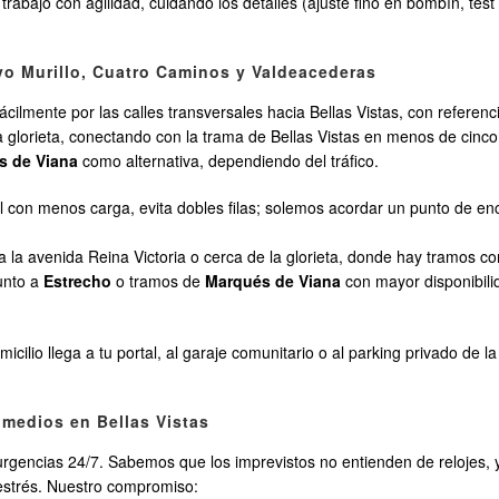
 trabajo con agilidad, cuidando los detalles (ajuste fino en bombín, te
o Murillo, Cuatro Caminos y Valdeacederas
ácilmente por las calles transversales hacia Bellas Vistas, con referen
 la glorieta, conectando con la trama de Bellas Vistas en menos de cin
s de Viana
como alternativa, dependiendo del tráfico.
l con menos carga, evita dobles filas; solemos acordar un punto de en
la avenida Reina Victoria o cerca de la glorieta, donde hay tramos co
unto a
Estrecho
o tramos de
Marqués de Viana
con mayor disponibil
omicilio llega a tu portal, al garaje comunitario o al parking privado de
 medios en Bellas Vistas
gencias 24/7. Sabemos que los imprevistos no entienden de relojes, y
 estrés. Nuestro compromiso: