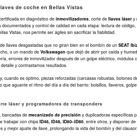
llaves de coche en Bellas Vistas
ertificada en diagnóstico de
inmovilizadores
, corte de
llaves láser
y
ocumentados y control de calidad en cada etapa: lectura de código, c
as Vistas, nos permite ser ágiles sin sacrificar la fiabilidad.
esde llaves desgastadas que no giran bien en el bombín de un
SEAT Ibi
recho, o un mando de
Volkswagen
que dejó de abrir por caída y hume
ía, errores de inmovilizador después de un golpe eléctrico, módulos c
detalle y contrastamos resultados.
, cuando es óptimo, piezas reforzadas (carcasas robustas, botones d
o que aguante el ritmo del día a día del barrio: bolsillos, llaveros, golpes
orte láser y programadores de transponders
a, bancadas de
mecanizado de precisión
y duplicadoras específicas p
e trabajar con chips
ID46, ID48, ID60–ID80
, entre otros, y disponer d
s y mejor ajuste de llave, prolongando la vida del bombín y del clausor