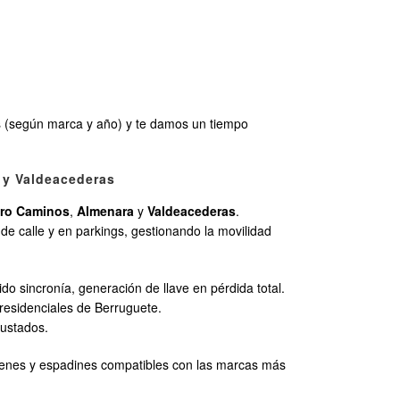
s (según marca y año) y te damos un tiempo
a y Valdeacederas
ro Caminos
,
Almenara
y
Valdeacederas
.
de calle y en parkings, gestionando la movilidad
do sincronía, generación de llave en pérdida total.
s residenciales de Berruguete.
justados.
írgenes y espadines compatibles con las marcas más