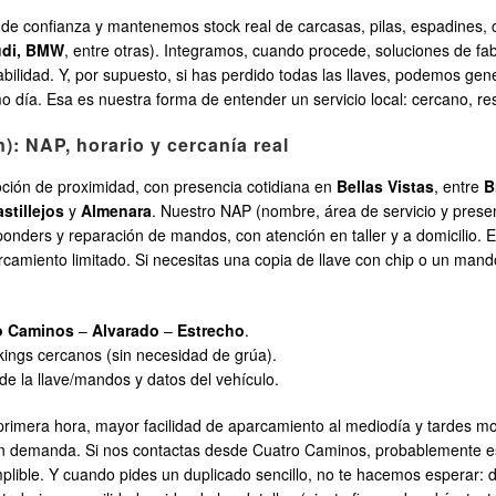
de confianza y mantenemos stock real de carcasas, pilas, espadines,
udi, BMW
, entre otras). Integramos, cuando procede, soluciones de f
abilidad. Y, por supuesto, si has perdido todas las llaves, podemos ge
o día. Esa es nuestra forma de entender un servicio local: cercano, res
n): NAP, horario y cercanía real
ción de proximidad, con presencia cotidiana en
Bellas Vistas
, entre
B
stillejos
y
Almenara
. Nuestro NAP (nombre, área de servicio y presenc
ponders y reparación de mandos, con atención en taller y a domicilio. E
parcamiento limitado. Si necesitas una copia de llave con chip o un mand
o Caminos
–
Alvarado
–
Estrecho
.
rkings cercanos (sin necesidad de grúa).
 la llave/mandos y datos del vehículo.
 primera hora, mayor facilidad de aparcamiento al mediodía y tardes m
ún demanda. Si nos contactas desde Cuatro Caminos, probablemente e
plible. Y cuando pides un duplicado sencillo, no te hacemos esperar: