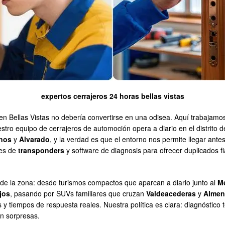
expertos cerrajeros 24 horas bellas vistas
 en Bellas Vistas no debería convertirse en una odisea. Aquí trabajamo
estro equipo de cerrajeros de automoción opera a diario en el distrito 
nos
y
Alvarado
, y la verdad es que el entorno nos permite llegar an
res de
transponders
y software de diagnosis para ofrecer duplicados f
de la zona: desde turismos compactos que aparcan a diario junto al
Me
ejos
, pasando por SUVs familiares que cruzan
Valdeacederas
y
Almen
y tiempos de respuesta reales. Nuestra política es clara: diagnóstico 
sin sorpresas.