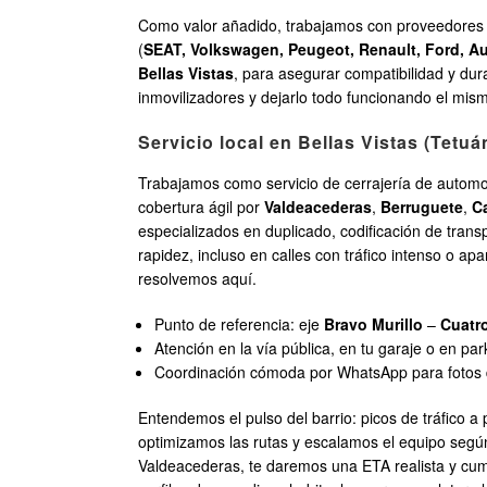
Como valor añadido, trabajamos con proveedores 
(
SEAT, Volkswagen, Peugeot, Renault, Ford, A
Bellas Vistas
, para asegurar compatibilidad y dur
inmovilizadores y dejarlo todo funcionando el mism
Servicio local en Bellas Vistas (Tetuá
Trabajamos como servicio de cerrajería de automo
cobertura ágil por
Valdeacederas
,
Berruguete
,
Ca
especializados en duplicado, codificación de trans
rapidez, incluso en calles con tráfico intenso o a
resolvemos aquí.
Punto de referencia: eje
Bravo Murillo
–
Cuatr
Atención en la vía pública, en tu garaje o en pa
Coordinación cómoda por WhatsApp para fotos de
Entendemos el pulso del barrio: picos de tráfico a
optimizamos las rutas y escalamos el equipo seg
Valdeacederas, te daremos una ETA realista y cum